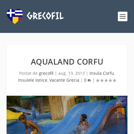
AQUALAND CORFU
Postat de
grecofil
|
aug. 19, 2013
|
Insula Corfu
,
Insulele Ionice
,
Vacante Grecia
|
0
|